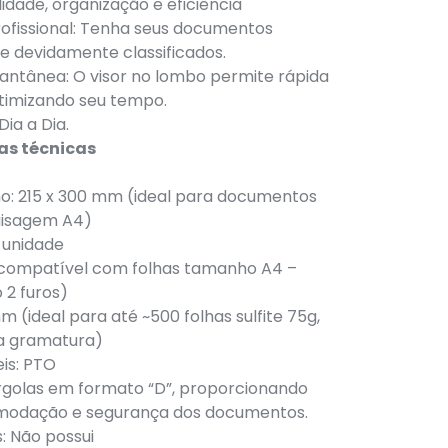
idade, organização e eficiência
ofissional: Tenha seus documentos
 devidamente classificados.
stantânea: O visor no lombo permite rápida
 otimizando seu tempo.
Dia a Dia.
cas técnicas
o: 215 x 300 mm (ideal para documentos
aisagem A4)
 unidade
compatível com folhas tamanho A4 –
 2 furos)
 (ideal para até ~500 folhas sulfite 75g,
a gramatura)
eis: PTO
argolas em formato “D”, proporcionando
modação e segurança dos documentos.
: Não possui