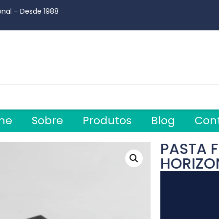
onal – Desde 1988
me
Sobre
Produtos
Blog
Con
PASTA F
HORIZO
Tocador
de
vídeo