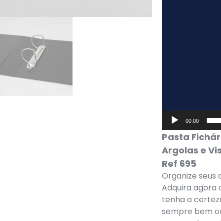
00:00
Pasta Fichá
Argolas e Vi
Ref 695
Organize seus 
Adquira agora o
tenha a certe
sempre bem org