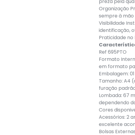
preza pela qual
Organização Pr
sempre à mão e
Visibilidade In
identificação,
Praticidade no 
Característi
Ref 695PTO
Formato Intern
em formato p
Embalagem: 01
Tamanho: A4 (
furação padrão
Lombada: 67 mm
dependendo d
Cores disponiv
Acessórios: 2 
excelente aco
Bolsas Externas