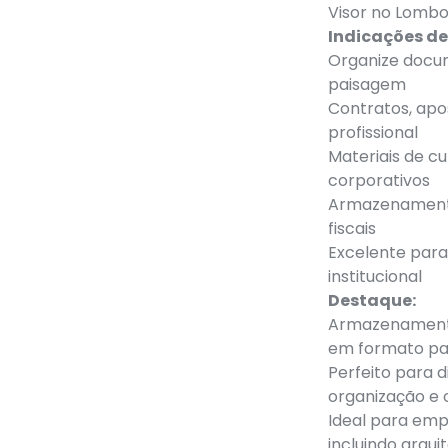
Visor no Lombo:
Indicações de
Organize docum
paisagem
Contratos, apo
profissional
Materiais de c
corporativos
Armazenamento
fiscais
Excelente para
institucional
Destaque:
Armazenamento
em formato pa
Perfeito para d
organização e 
Ideal para empr
incluindo arqui