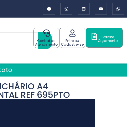
Solicite
Central de
Entre ou
Orçamento
Atendimento
Cadastre-se
tato
ICHÁRIO A4
NTAL REF 695PTO