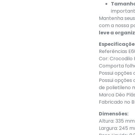
Tamanho
importan
Mantenha seus
com a nossa p
leve a organi
Especificaçõe
Referências E60
Cor: Crocodilo
Comporta folha
Possui opções 
Possui opções c
de polietileno 
Marca Déo Plás
Fabricado no Br
Dimensões:
Altura: 335 mm
Largura: 245 