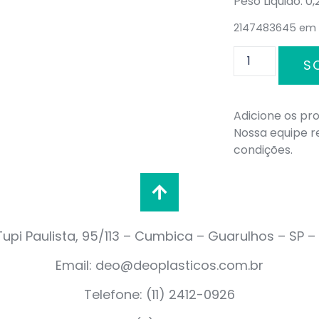
Peso Liquido: 0
2147483645 em
S
Adicione os pro
Nossa equipe 
condições.
upi Paulista, 95/113 – Cumbica – Guarulhos – SP 
Email: deo@deoplasticos.com.br
Telefone: (11) 2412-0926