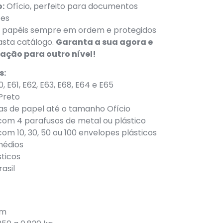
:
Ofício, perfeito para documentos
tes
 papéis sempre em ordem e protegidos
asta catálogo.
Garanta a sua agora e
zação para outro nível!
s:
, E61, E62, E63, E68, E64 e E65
 Preto
s de papel até o tamanho Ofício
com 4 parafusos de metal ou plástico
om 10, 30, 50 ou 100 envelopes plásticos
médios
ticos
asil
mm