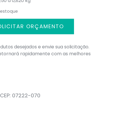
,250 a 0,820 kg
 estoque
OLICITAR ORÇAMENTO
dutos desejados e envie sua solicitação.
retornará rapidamente com as melhores
– CEP: 07222-070