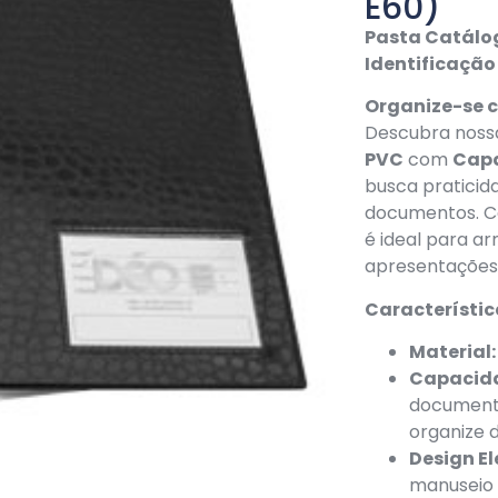
E60)
Pasta Catálog
Identificação
Organize-se c
Descubra nos
PVC
com
Capa
busca praticid
documentos. C
é ideal para ar
apresentações 
Característica
Material:
Capacida
documento
organize 
Design E
manuseio