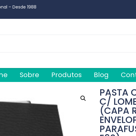
onal – Desde 1988
me
Sobre
Produtos
Blog
Con
PASTA 
C/ LOM
(CAPA R
ENVELOP
PARAFUS