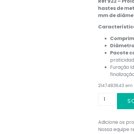
Ref 922 –
Prol
hastes de me
mm de diâme
Característic
Comprim
Diâmetro
Pacote c
praticida
Furação i
finalizaç
2147483643 em
S
Adicione os pro
Nossa equipe 