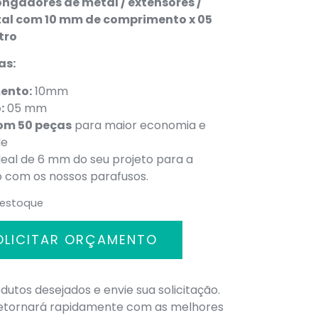
ongadores de metal / extensores /
tal com 10 mm
de comprimento x 05
tro
as:
ento:
10mm
:
05 mm
om 50 peças
para maior economia e
de
deal de 6 mm do seu projeto para a
ão com os nossos parafusos.
 estoque
OLICITAR ORÇAMENTO
dutos desejados e envie sua solicitação.
retornará rapidamente com as melhores