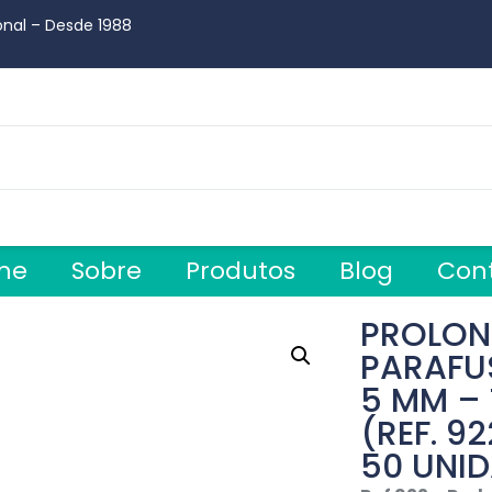
onal – Desde 1988
me
Sobre
Produtos
Blog
Con
PROLON
PARAFU
5 MM –
(REF. 
50 UNI