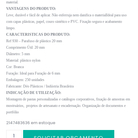
material.
VANTAGENS DO PRODUTO:
Leve, durável e fácil de aplicar. Não enferruja nem danifica o materialIdeal para uso
com capas plásticas, papel, couro sintético e PVC. Fixação segura e acabamento
limpo.
CARACTERISTICAS DO PRODUTO:
Ref 930 – Parafuso de plástico 20 mm
Comprimento Útil: 20 mm
Diâmetro: 5 mm
Material: plástico nylon
Cor: Branca
Furação: Ideal para Furação de 6 mm
Embalagem: 250 unidades
Fabricante: Déo Plásticos / Indústria Brasileira
INDICAÇÃO DE UTILIZAÇÃO:
Montagem de pastas personalizadas e catálogos corporativos, fixação de amostras em
mostruários, projetos de artesanato e encadernação. Organização de documentos e
portfólio
2147483636 em estoque
SOLICITAR ORÇAMENTO