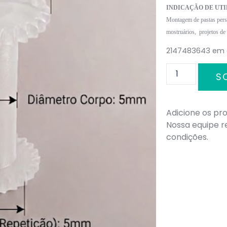
INDICAÇÃO DE UTI
Montagem de pastas perso
mostruários, projetos de
2147483643 em
S
Adicione os pro
Nossa equipe 
condições.