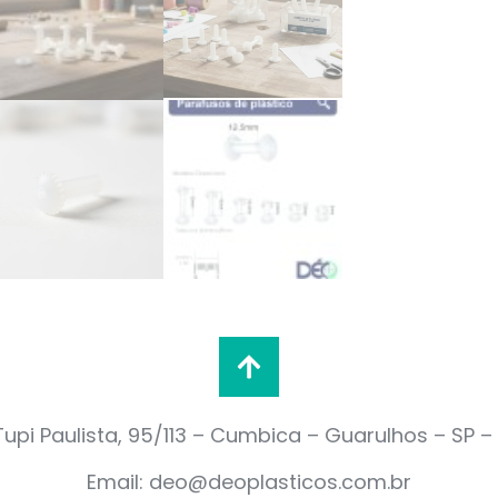
upi Paulista, 95/113 – Cumbica – Guarulhos – SP 
Email: deo@deoplasticos.com.br