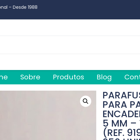
onal – Desde 1988
me
Sobre
Produtos
Blog
Con
PARAFU
PARA P
ENCADE
5 MM –
(REF. 9