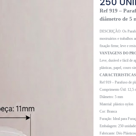
250 UN
Ref 919 – Paraf
diâmetro de 5
DESCRIÇÃO:
Os Parafu
mostruários e trabalhos 
fixação firme, leve e res
VANTAGENS DO PR
Leve, durável e fácil de 
plásticas, papel, couro s
CARACTERISTICAS
Ref 919 – Parafuso de p
Comprimento Útil: 12,5
Diâmetro: 5 mm
Material: plástico nylon
Cor: Branca
Furação: Ideal para Fur
Embalagem: 250 unidade
Fabricante: Déo Plásticos 