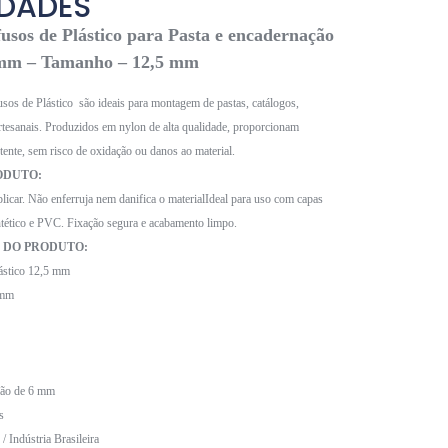
IDADES
usos de Plástico para Pasta e encadernação
 mm – Tamanho – 12,5 mm
sos de Plástico são ideais para montagem de pastas, catálogos,
artesanais. Produzidos em nylon de alta qualidade, proporcionam
istente, sem risco de oxidação ou danos ao material.
ODUTO:
aplicar. Não enferruja nem danifica o materialIdeal para uso com capas
intético e PVC. Fixação segura e acabamento limpo.
 DO PRODUTO:
lástico 12,5 mm
 mm
ação de 6 mm
s
/ Indústria Brasileira