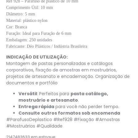
Ref 928 – Parafuso de plástico de 10 mm
Comprimento Útil: 10 mm
Diâmetro: 5 mm
Material: plástico nylon
Cor: Branca
Furação: Ideal para Furação de 6 mm
Embalagem: 250 unidades
Fabricante: Déo Plásticos / Indústria Brasileira
INDICAÇÃO DE UTILIZAÇÃO:
Montagem de pastas personalizadas e catálogos
corporativos, fixação de amostras em mostruários,
projetos de artesanato e encadernação. Organização de
documentos e portfólio
Versátil
:
Perfeitos para
pasta catálogo,
mostruário e artesanato
.
Entrega rápida
para você não perder tempo.
Consulte outros formatos sob encomenda
#ParafusoDeplastico #Ref928 #Fixação #Amostras
#Mostruários #Qualidade
2147483633 em estoque